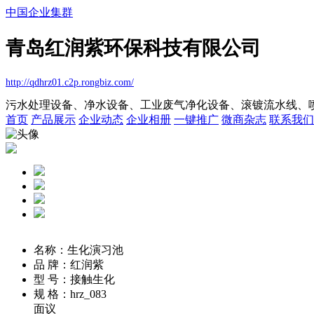
中国企业集群
青岛红润紫环保科技有限公司
http://qdhrz01.c2p.rongbiz.com/
污水处理设备、净水设备、工业废气净化设备、滚镀流水线、
首页
产品展示
企业动态
企业相册
一键推广
微商杂志
联系我们
名称：生化演习池
品 牌：红润紫
型 号：接触生化
规 格：hrz_083
面议